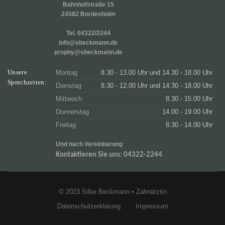
Bahnhofstraße 15
24582 Bordesholm
Tel. 04322/2244
info@sbeckmann.de
prophy@sbeckmann.de
Unsere
Montag
8.30 - 13.00 Uhr und 14.30 - 18.00 Uhr
Sprechzeiten:
Dienstag
8.30 - 12.00 Uhr und 14.30 - 18.00 Uhr
Mittwoch
8.30 - 15.00 Uhr
Donnerstag
14.00 - 19.00 Uhr
Freitag
8.30 - 14.00 Uhr
Und nach Vereinbarung
Kontaktieren Sie uns: 04322-2244
© 2023 Silke Beckmann • Zahnärztin
Datenschutzerklärung
Impressum