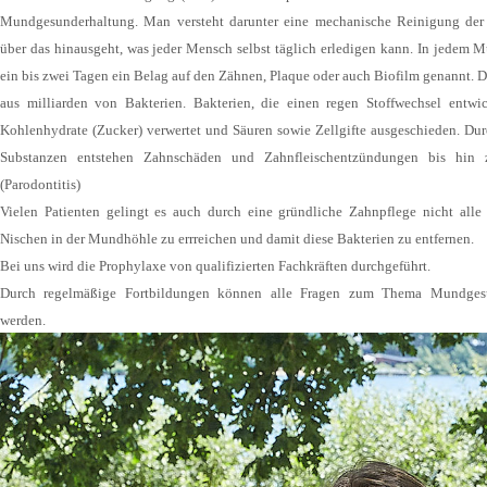
Mundgesunderhaltung. Man versteht darunter eine mechanische Reinigung der 
über das hinausgeht, was jeder Mensch selbst täglich erledigen kann. In jedem M
ein bis zwei Tagen ein Belag auf den Zähnen, Plaque oder auch Biofilm genannt. D
aus milliarden von Bakterien. Bakterien, die einen regen Stoffwechsel entwi
Kohlenhydrate (Zucker) verwertet und Säuren sowie Zellgifte ausgeschieden. Dur
Substanzen entstehen Zahnschäden und Zahnfleischentzündungen bis hin
(Parodontitis)
Vielen Patienten gelingt es auch durch eine gründliche Zahnpflege nicht all
Nischen in der Mundhöhle zu errreichen und damit diese Bakterien zu entfernen.
Bei uns wird die Prophylaxe von qualifizierten Fachkräften durchgeführt.
Durch regelmäßige Fortbildungen können alle Fragen zum Thema Mundgesu
werden.