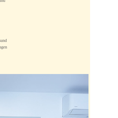
und
sund
ungen