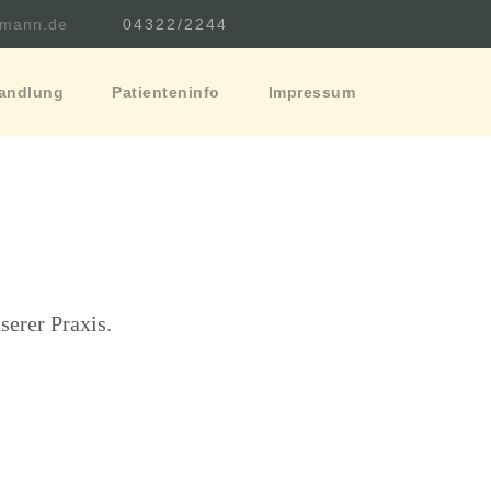
kmann.de
04322/2244
andlung
Patienteninfo
Impressum
serer Praxis.