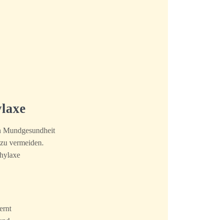
ylaxe
ten Mundgesundheit
 zu vermeiden.
phylaxe
ernt